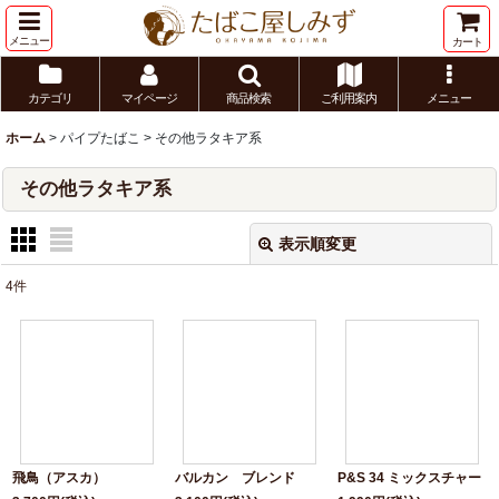
メニュー
カート
カテゴリ
マイページ
商品検索
ご利用案内
メニュー
ホーム
>
パイプたばこ
>
その他ラタキア系
その他ラタキア系
表示順変更
閉じる
4
件
表示数
:
並び順
:
絞り込む
飛鳥（アスカ）
バルカン ブレンド
P&S 34 ミックスチャー