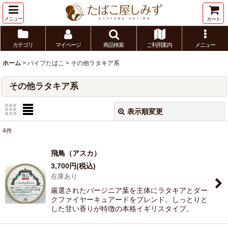
メニュー
カート
カテゴリ
マイページ
商品検索
ご利用案内
メニュー
ホーム
>
パイプたばこ
>
その他ラタキア系
その他ラタキア系
表示順変更
閉じる
4
件
表示数
:
飛鳥（アスカ）
3,700
円
(税込)
並び順
:
在庫あり
厳選されたバージニア葉を主体にラタキアとダー
絞り込む
クファイヤーキュアードをブレンド。しっとりと
した甘い香りが特徴の本格イギリスタイプ。