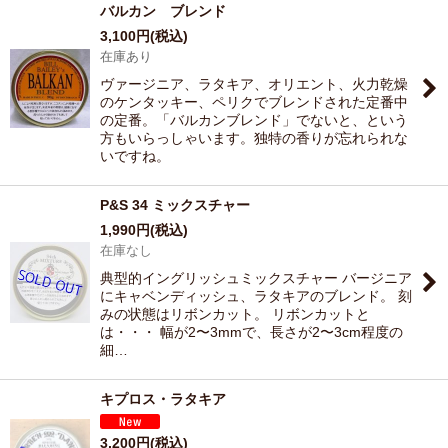
バルカン ブレンド
3,100
円
(税込)
在庫あり
ヴァージニア、ラタキア、オリエント、火力乾燥
のケンタッキー、ペリクでブレンドされた定番中
の定番。「バルカンブレンド」でないと、という
方もいらっしゃいます。独特の香りが忘れられな
いですね。
P&S 34 ミックスチャー
1,990
円
(税込)
在庫なし
典型的イングリッシュミックスチャー バージニア
にキャベンディッシュ、ラタキアのブレンド。 刻
みの状態はリボンカット。 リボンカットと
は・・・ 幅が2〜3mmで、長さが2〜3cm程度の
細…
キプロス・ラタキア
3,200
円
(税込)