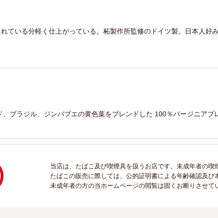
れている分軽く仕上がっている。柘製作所監修のドイツ製。日本人好み
、ブラジル、ジンバブエの黄色葉をブレンドした 100％バージニアブ
当店は、たばこ及び喫煙具を扱うお店です。未成年者の喫
たばこの販売に際しては、公的証明書による年齢確認及び
未成年者の方の当ホームページの閲覧は固くお断りさせて