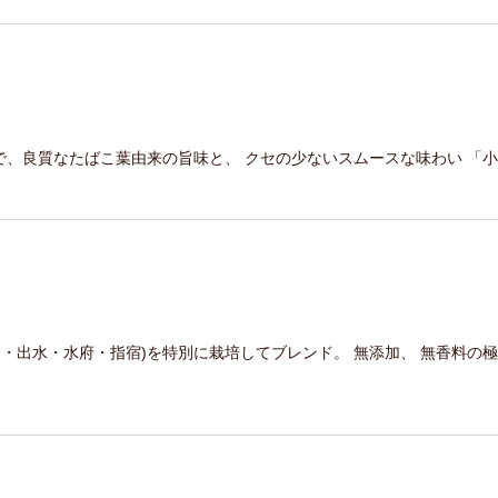
で、良質なたばこ葉由来の旨味と、 クセの少ないスムースな味わい 「
磨・出水・水府・指宿)を特別に栽培してブレンド。 無添加、 無香料