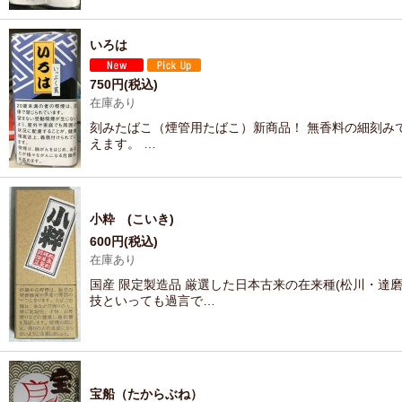
いろは
750
円
(税込)
在庫あり
刻みたばこ（煙管用たばこ）新商品！ 無香料の細刻み
えます。 …
小粋 (こいき)
600
円
(税込)
在庫あり
国産 限定製造品 厳選した日本古来の在来種(松川・達
技といっても過言で…
宝船（たからぶね）