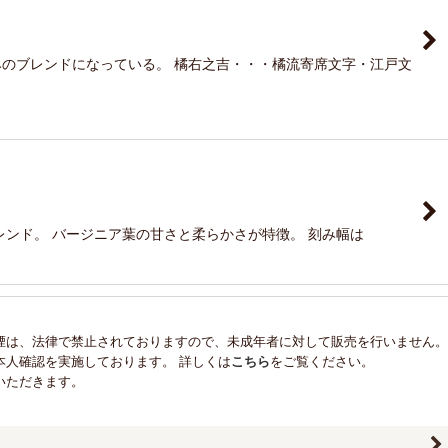
のブレンドになっている。 橘右之吉・・・橘流寄席文字・江戸文
レンド。 バージニア葉の甘さと柔らかさが特徴。 刻み幅は
煙は、法律で禁止されておりますので、未成年者に対して販売を行いません。
本人確認を実施しております。 詳しくは
こちら
をご覧ください。
いただきます。