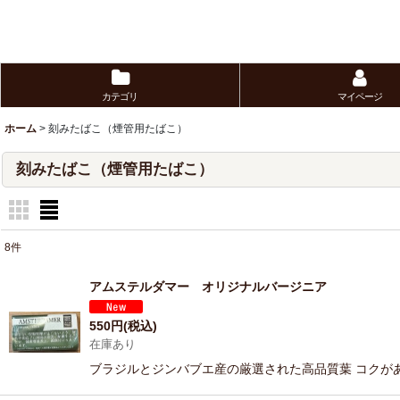
カテゴリ
マイページ
ホーム
>
刻みたばこ（煙管用たばこ）
刻みたばこ（煙管用たばこ）
8
件
表示数
:
アムステルダマー オリジナルバージニア
並び順
:
550
円
(税込)
在庫あり
ブラジルとジンバブエ産の厳選された高品質葉 コクが