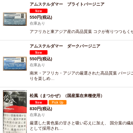
アムステルダマー ブライトバージニア
550
円
(税込)
在庫あり
アフリカと東アジア産の高品質葉 コクが有りつつもく
アムステルダマー ダークバージニア
550
円
(税込)
在庫あり
南米・アフリカ・アジアの厳選された高品質葉 バージ
りを楽しめ…
松風（まつかぜ）（国産葉在来種使用）
830
円
(税込)
在庫あり
厳選した黄色葉の甘さと吸い応えに加え、 国分葉の繊
として採用され…