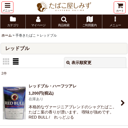
メニュー
カート
カテゴリ
マイページ
商品検索
ご利用案内
メニュー
ホーム
>
手巻きたばこ
>
レッドブル
レッドブル
表示順変更
閉じる
2
件
表示数
:
レッドブル・ハーフツアレ
1,200
円
(税込)
並び順
:
在庫あり
本格的なヴァージニアブレンドのシャグたばこ。
絞り込む
たばこ葉の香りが漂います。 喫味が強めです。
RED BULL / れっどぶる