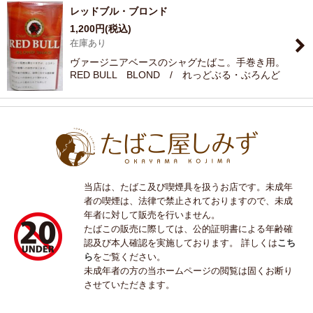
レッドブル・ブロンド
1,200
円
(税込)
在庫あり
ヴァージニアベースのシャグたばこ。手巻き用。
RED BULL BLOND / れっどぶる・ぶろんど
当店は、たばこ及び喫煙具を扱うお店です。未成年
者の喫煙は、法律で禁止されておりますので、未成
年者に対して販売を行いません。
たばこの販売に際しては、公的証明書による年齢確
認及び本人確認を実施しております。 詳しくは
こち
ら
をご覧ください。
未成年者の方の当ホームページの閲覧は固くお断り
させていただきます。