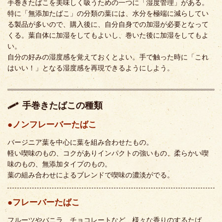
手巻きたばこを美味しく吸うための一つに「湿度管理」がある。
特に「無添加たばこ」の分類の葉には、水分を極端に減らしてい
る製品が多いので、購入後に、自分自身での加湿が必要となって
くる。葉自体に加湿をしてもよいし、巻いた後に加湿をしてもよ
い。
自分の好みの湿度感を覚えておくとよい。手で触った時に「これ
はいい！」となる湿度感を再現できるようにしよう。
手巻きたばこの種類
●ノンフレーバーたばこ
バージニア葉を中心に葉を組み合わせたもの。
軽い喫味のもの、コクがありインパクトの強いもの、柔らかい喫
味のもの、無添加タイプのもの。
葉の組み合わせによるブレンドで喫味の濃淡がでる。
●フレーバーたばこ
フルーツやバニラ、チョコレートなど、様々な香りのするたば