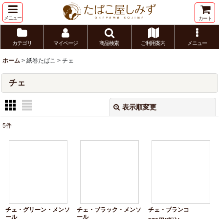
メニュー
カート
カテゴリ
マイページ
商品検索
ご利用案内
メニュー
ホーム
>
紙巻たばこ
>
チェ
チェ
表示順変更
閉じる
5
件
表示数
:
並び順
:
絞り込む
チェ・グリーン・メンソ
チェ・ブラック・メンソ
チェ・ブランコ
ール
ール