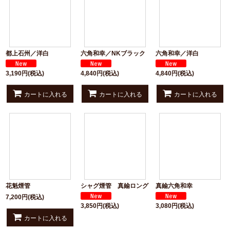
都上石州／洋白
六角和幸／NKブラック
六角和幸／洋白
3,190
円
(税込)
4,840
円
(税込)
4,840
円
(税込)
カートに入れる
カートに入れる
カートに入れる
花魁煙管
シャグ煙管 真鍮ロング
真鍮六角和幸
7,200
円
(税込)
3,850
円
(税込)
3,080
円
(税込)
カートに入れる