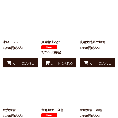
小粋 レッド
真鍮都上石州
真鍮女持羅宇煙管
1,600
円
(税込)
8,600
円
(税込)
2,750
円
(税込)
カートに入れる
カートに入れる
カートに入れる
助六煙管
宝船煙管・金色
宝船煙管・銀色
3,000
円
(税込)
2,600
円
(税込)