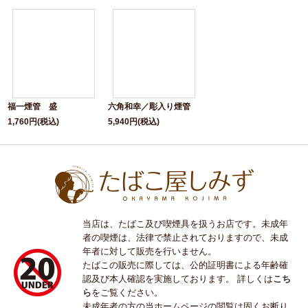
福一煙管 盛
六角和幸／彫入り煙管
1,760
円
(税込)
5,940
円
(税込)
当店は、たばこ及び喫煙具を扱うお店です。未成年
者の喫煙は、法律で禁止されておりますので、未成
年者に対して販売を行いません。
たばこの販売に際しては、公的証明書による年齢確
認及び本人確認を実施しております。 詳しくは
こち
ら
をご覧ください。
未成年者の方の当ホームページの閲覧は固くお断り