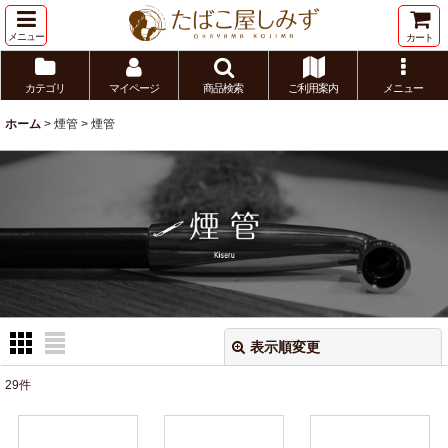
メニュー
カート
カテゴリ
マイページ
商品検索
ご利用案内
メニュー
ホーム
>
煙管
>
煙管
表示順変更
閉じる
29
件
表示数
: