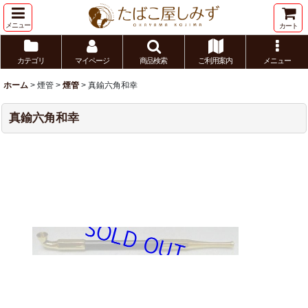
メニュー
カート
カテゴリ
マイページ
商品検索
ご利用案内
メニュー
ホーム
>
煙管
>
煙管
>
真鍮六角和幸
真鍮六角和幸