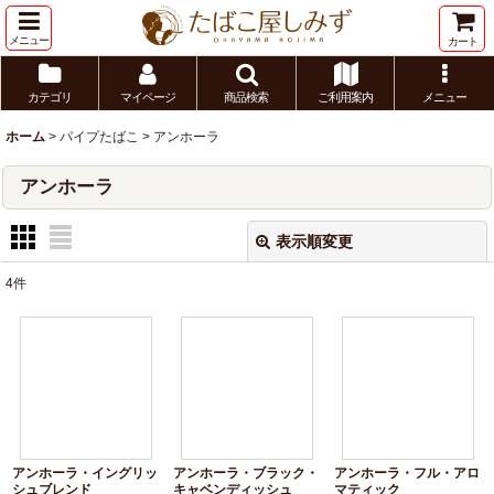
メニュー
カート
カテゴリ
マイページ
商品検索
ご利用案内
メニュー
ホーム
>
パイプたばこ
>
アンホーラ
アンホーラ
表示順変更
閉じる
4
件
表示数
:
並び順
:
絞り込む
アンホーラ・イングリッ
アンホーラ・ブラック・
アンホーラ・フル・アロ
シュブレンド
キャベンディッシュ
マティック