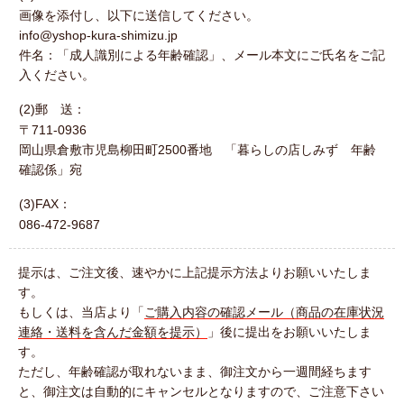
画像を添付し、以下に送信してください。
info@yshop-kura-shimizu.jp
件名：「成人識別による年齢確認」、メール本文にご氏名をご記
入ください。
(2)郵 送：
〒711-0936
岡山県倉敷市児島柳田町2500番地 「暮らしの店しみず 年齢
確認係」宛
(3)FAX：
086-472-9687
提示は、ご注文後、速やかに上記提示方法よりお願いいたしま
す。
もしくは、当店より「
ご購入内容の確認メール（商品の在庫状況
連絡・送料を含んだ金額を提示）
」後に提出をお願いいたしま
す。
ただし、年齢確認が取れないまま、御注文から一週間経ちます
と、御注文は自動的にキャンセルとなりますので、ご注意下さい