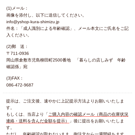
(1)メール：
画像を添付し、以下に送信してください。
info@yshop-kura-shimizu.jp
件名：「成人識別による年齢確認」、メール本文にご氏名をご記
入ください。
(2)郵 送：
〒711-0936
岡山県倉敷市児島柳田町2500番地 「暮らしの店しみず 年齢
確認係」宛
(3)FAX：
086-472-9687
提示は、ご注文後、速やかに上記提示方法よりお願いいたしま
す。
もしくは、当店より「
ご購入内容の確認メール（商品の在庫状況
連絡・送料を含んだ金額を提示）
」後に提出をお願いいたしま
す。
ただし、年齢確認が取れないまま、御注文から一週間経ちます