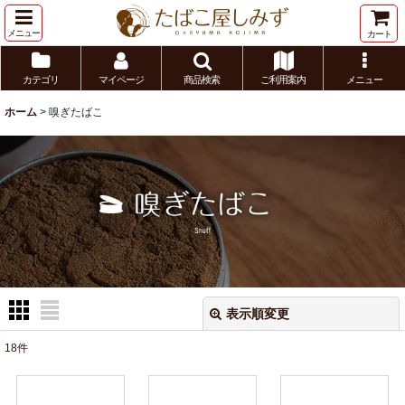
メニュー
カート
カテゴリ
マイページ
商品検索
ご利用案内
メニュー
ホーム
>
嗅ぎたばこ
表示順変更
閉じる
18
件
サブカテゴリ
: