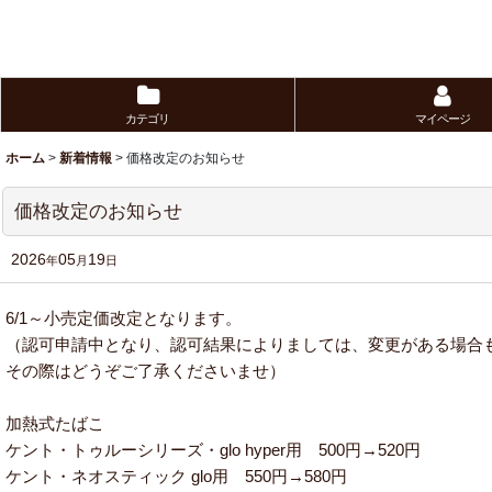
カテゴリ
マイページ
ホーム
>
新着情報
>
価格改定のお知らせ
価格改定のお知らせ
2026
05
19
年
月
日
6/1～小売定価改定となります。
（認可申請中となり、認可結果によりましては、変更がある場合
その際はどうぞご了承くださいませ）
加熱式たばこ
ケント・トゥルーシリーズ・glo hyper用 500円→520円
ケント・ネオスティック glo用 550円→580円